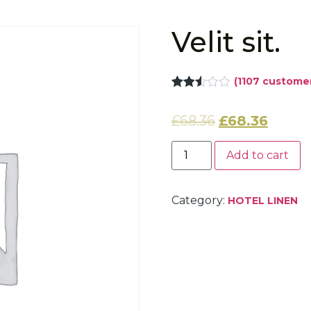
Velit sit.
(
1107
customer
Rated
1098
2.48
£
68.36
£
68.36
out of
5
based
on
Add to cart
customer
ratings
Category:
HOTEL LINEN