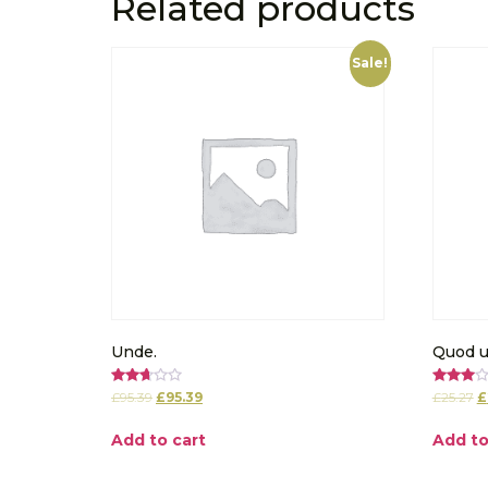
Related products
Sale!
Unde.
Quod u
Rated
Rated
£
95.39
£
95.39
£
25.27
£
2.67
3.00
out of
out of
5
5
Add to cart
Add to