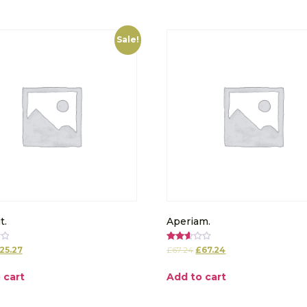
Sale!
t.
Aperiam.
Rated
25.27
£
67.24
£
67.24
2.58
out of
5
 cart
Add to cart